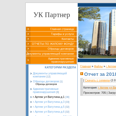
УК Партнер
Главная страница
Тарифы и услуги
Контакты
ОТЧЕТЫ ПО ЖИЛОМУ ФОНДУ
Образцы договоров
Документы управляющей компании
Административные
правонарушения
Главная
»
Файлы
»
г Артем
КАТЕГОРИИ РАЗДЕЛА
Отчет за 201
Документы управляющей
компании
[12]
[
Скачать с сервера
(2.0
Образцы договоров
[1]
Образцы договоров
Категория
:
г Артем ул Ва
Административные
правонарушения
[6]
Просмотров
:
705
|
Загру
г Артем ул Ватутина д.1
[36]
г Артем ул Ватутина д.3
[33]
г Артем ул Ватутина д.5
[32]
г Артем ул Ватутина д.6
[32]