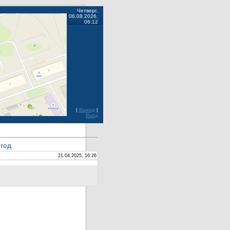
Четверг,
06.08.2026,
06:12
|
Выход
|
Вход
 год
21.04.2025, 16:26