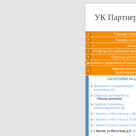
УК Партне
Главная стра
Тарифы и ус
Конт
ОТЧЕТЫ ПО ЖИЛОМУ ФО
Образцы догов
Документы управляющей комп
Администрати
правонаруш
КАТЕГОРИИ РАЗ
Документы управляющей
компании
[12]
Образцы договоров
[1]
Образцы договоров
Административные
правонарушения
[6]
г Артем ул Ватутина д.1
[36
г Артем ул Ватутина д.3
[33
г Артем ул Ватутина д.5
[32
г Артем ул Ватутина д.6
[32