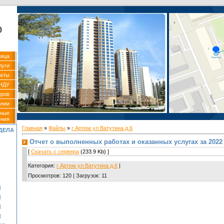
р
ница
луги
акты
НДУ
оров
ании
вные
ения
Главная
»
Файлы
»
г Артем ул Ватутина д.6
ДЕЛА
Отчет о выполненных работах и оказанных услугах за 2022
[
Скачать с сервера
(233.9 Kb) ]
Категория
:
г Артем ул Ватутина д.6
|
Просмотров
:
120
|
Загрузок
:
11
]
]
]
]