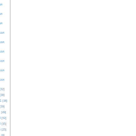
ая
ая
ая
кая
кая
кая
кая
кая
кая
[32]
[38]
1
[38]
[39]
1
[49]
3
[52]
3
[35]
5
[25]
4
[8]