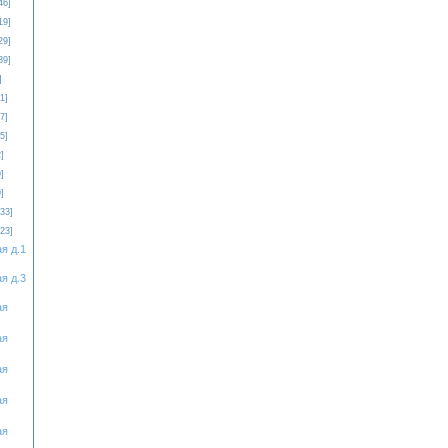
46]
19]
29]
39]
]
1]
7]
5]
]
]
]
[33]
[23]
я д.1
я д.3
ая
ая
ая
ая
ая