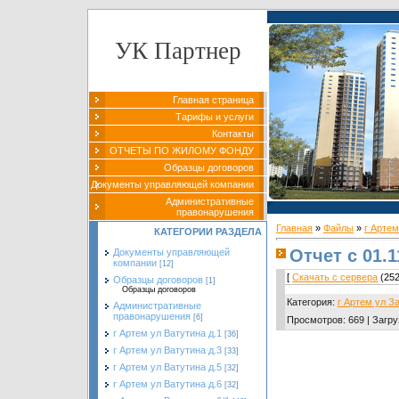
УК Партнер
Главная страница
Тарифы и услуги
Контакты
ОТЧЕТЫ ПО ЖИЛОМУ ФОНДУ
Образцы договоров
Документы управляющей компании
Административные
правонарушения
Главная
»
Файлы
»
г Артем
КАТЕГОРИИ РАЗДЕЛА
Отчет с 01.1
Документы управляющей
компании
[12]
[
Скачать с сервера
(252
Образцы договоров
[1]
Образцы договоров
Категория
:
г Артем ул З
Административные
правонарушения
[6]
Просмотров
:
669
|
Загру
г Артем ул Ватутина д.1
[36]
г Артем ул Ватутина д.3
[33]
г Артем ул Ватутина д.5
[32]
г Артем ул Ватутина д.6
[32]