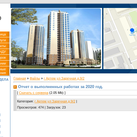
р
ница
луги
акты
НДУ
оров
ании
вные
ения
Главная
»
Файлы
»
г Артем ул Заречная д.9/2
ДЕЛА
Отчет о выполненных работах за 2020 год.
[
Скачать с сервера
(2.05 Mb) ]
Категория
:
г Артем ул Заречная д.9/2
|
Просмотров
:
474
|
Загрузок
:
23
]
]
]
]