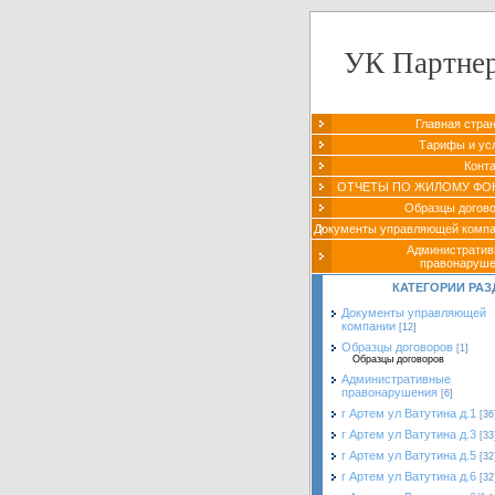
УК Партне
Главная стра
Тарифы и ус
Конт
ОТЧЕТЫ ПО ЖИЛОМУ ФО
Образцы догов
Документы управляющей комп
Администрати
правонаруш
КАТЕГОРИИ РАЗ
Документы управляющей
компании
[12]
Образцы договоров
[1]
Образцы договоров
Административные
правонарушения
[6]
г Артем ул Ватутина д.1
[36
г Артем ул Ватутина д.3
[33
г Артем ул Ватутина д.5
[32
г Артем ул Ватутина д.6
[32