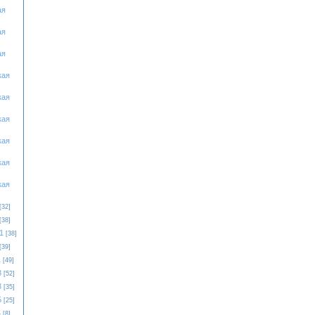
ая
ая
ая
кая
кая
кая
кая
кая
кая
[32]
[38]
1
[38]
[39]
1
[49]
3
[52]
3
[35]
5
[25]
4
[8]