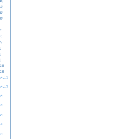
46]
19]
29]
39]
]
1]
7]
5]
]
]
]
[33]
[23]
я д.1
я д.3
ая
ая
ая
ая
ая