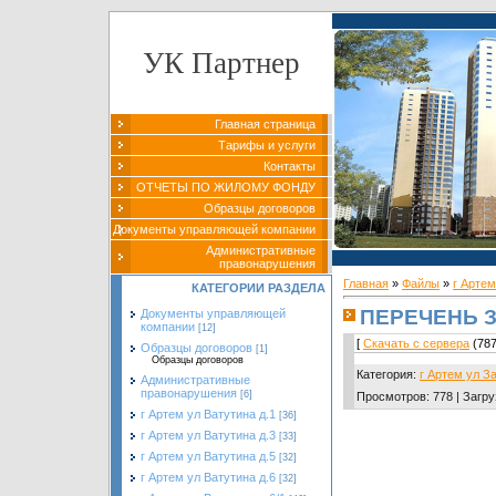
УК Партнер
Главная страница
Тарифы и услуги
Контакты
ОТЧЕТЫ ПО ЖИЛОМУ ФОНДУ
Образцы договоров
Документы управляющей компании
Административные
правонарушения
Главная
»
Файлы
»
г Артем
КАТЕГОРИИ РАЗДЕЛА
ПЕРЕЧЕНЬ За
Документы управляющей
компании
[12]
[
Скачать с сервера
(787
Образцы договоров
[1]
Образцы договоров
Категория
:
г Артем ул З
Административные
правонарушения
[6]
Просмотров
:
778
|
Загру
г Артем ул Ватутина д.1
[36]
г Артем ул Ватутина д.3
[33]
г Артем ул Ватутина д.5
[32]
г Артем ул Ватутина д.6
[32]