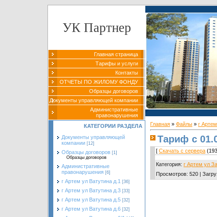
УК Партнер
Главная страница
Тарифы и услуги
Контакты
ОТЧЕТЫ ПО ЖИЛОМУ ФОНДУ
Образцы договоров
Документы управляющей компании
Административные
правонарушения
Главная
»
Файлы
»
г Артем
КАТЕГОРИИ РАЗДЕЛА
Тариф с 01.
Документы управляющей
компании
[12]
[
Скачать с сервера
(193
Образцы договоров
[1]
Образцы договоров
Категория
:
г Артем ул З
Административные
правонарушения
[6]
Просмотров
:
520
|
Загру
г Артем ул Ватутина д.1
[36]
г Артем ул Ватутина д.3
[33]
г Артем ул Ватутина д.5
[32]
г Артем ул Ватутина д.6
[32]