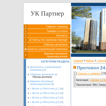
УК Партнер
Главная страница
Тарифы и услуги
Контакты
ОТЧЕТЫ ПО ЖИЛОМУ ФОНДУ
Образцы договоров
Документы управляющей компании
Административные
правонарушения
Главная
»
Файлы
»
г Артем
КАТЕГОРИИ РАЗДЕЛА
Протокол 24.
Документы управляющей
компании
[12]
[
Скачать с сервера
(725
Образцы договоров
[1]
Образцы договоров
Категория
:
г Артем ул З
Административные
правонарушения
[6]
Просмотров
:
556
|
Загру
г Артем ул Ватутина д.1
[36]
г Артем ул Ватутина д.3
[33]
г Артем ул Ватутина д.5
[32]
г Артем ул Ватутина д.6
[32]