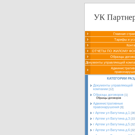
УК Партне
Главная стра
Тарифы и ус
Конт
ОТЧЕТЫ ПО ЖИЛОМУ ФО
Образцы догов
Документы управляющей комп
Администрати
правонаруш
КАТЕГОРИИ РАЗ
Документы управляющей
компании
[12]
Образцы договоров
[1]
Образцы договоров
Административные
правонарушения
[6]
г Артем ул Ватутина д.1
[36
г Артем ул Ватутина д.3
[33
г Артем ул Ватутина д.5
[32
г Артем ул Ватутина д.6
[32