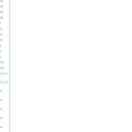
46]
19]
29]
39]
]
1]
7]
5]
]
]
]
[33]
[23]
я д.1
я д.3
ая
ая
ая
ая
ая