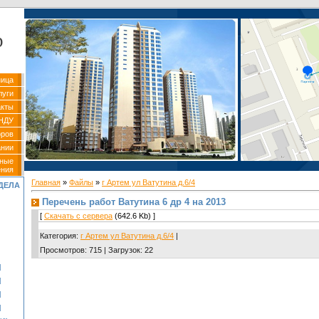
р
ница
луги
акты
НДУ
оров
ании
вные
ения
Главная
»
Файлы
»
г Артем ул Ватутина д.6/4
ДЕЛА
Перечень работ Ватутина 6 др 4 на 2013
[
Скачать с сервера
(642.6 Kb) ]
Категория
:
г Артем ул Ватутина д.6/4
|
Просмотров
:
715
|
Загрузок
:
22
]
]
]
]