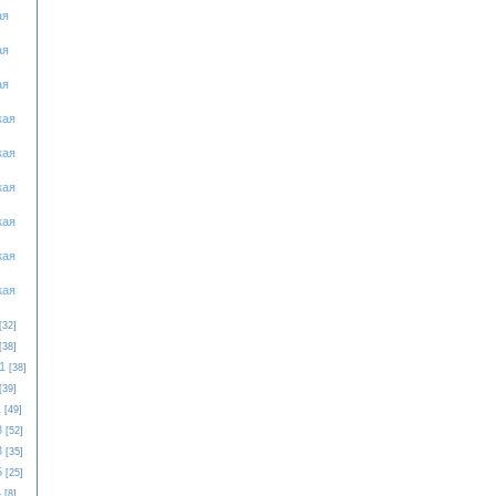
ая
ая
ая
кая
кая
кая
кая
кая
кая
[32]
[38]
1
[38]
[39]
1
[49]
3
[52]
3
[35]
5
[25]
4
[8]