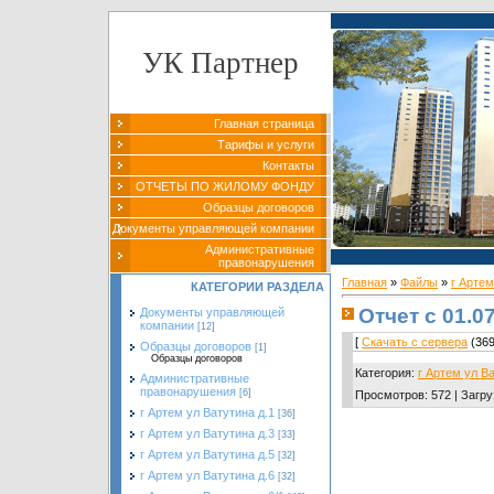
УК Партнер
Главная страница
Тарифы и услуги
Контакты
ОТЧЕТЫ ПО ЖИЛОМУ ФОНДУ
Образцы договоров
Документы управляющей компании
Административные
правонарушения
Главная
»
Файлы
»
г Артем
КАТЕГОРИИ РАЗДЕЛА
Отчет с 01.07
Документы управляющей
компании
[12]
[
Скачать с сервера
(369
Образцы договоров
[1]
Образцы договоров
Категория
:
г Артем ул В
Административные
правонарушения
[6]
Просмотров
:
572
|
Загру
г Артем ул Ватутина д.1
[36]
г Артем ул Ватутина д.3
[33]
г Артем ул Ватутина д.5
[32]
г Артем ул Ватутина д.6
[32]