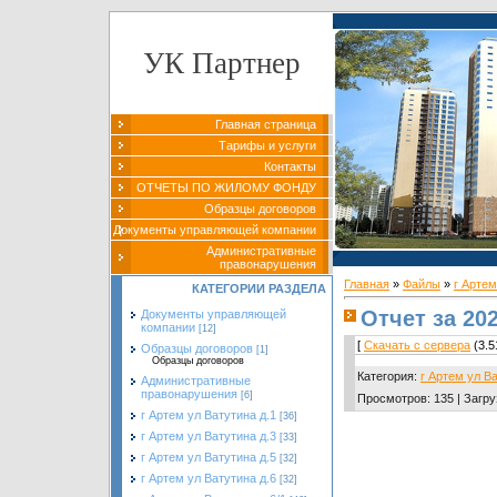
УК Партнер
Главная страница
Тарифы и услуги
Контакты
ОТЧЕТЫ ПО ЖИЛОМУ ФОНДУ
Образцы договоров
Документы управляющей компании
Административные
правонарушения
Главная
»
Файлы
»
г Артем
КАТЕГОРИИ РАЗДЕЛА
Отчет за 202
Документы управляющей
компании
[12]
[
Скачать с сервера
(3.5
Образцы договоров
[1]
Образцы договоров
Категория
:
г Артем ул В
Административные
правонарушения
[6]
Просмотров
:
135
|
Загру
г Артем ул Ватутина д.1
[36]
г Артем ул Ватутина д.3
[33]
г Артем ул Ватутина д.5
[32]
г Артем ул Ватутина д.6
[32]