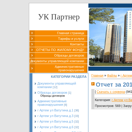
УК Партнер
Главная страница
Тарифы и услуги
Контакты
ОТЧЕТЫ ПО ЖИЛОМУ ФОНДУ
Образцы договоров
Документы управляющей компании
Административные
правонарушения
Главная
»
Файлы
»
г Артем
КАТЕГОРИИ РАЗДЕЛА
Отчет за 20
Документы управляющей
компании
[12]
[
Скачать с сервера
(941
Образцы договоров
[1]
Образцы договоров
Категория
:
г Артем ул В
Административные
правонарушения
[6]
Просмотров
:
569
|
Загру
г Артем ул Ватутина д.1
[36]
г Артем ул Ватутина д.3
[33]
г Артем ул Ватутина д.5
[32]
г Артем ул Ватутина д.6
[32]