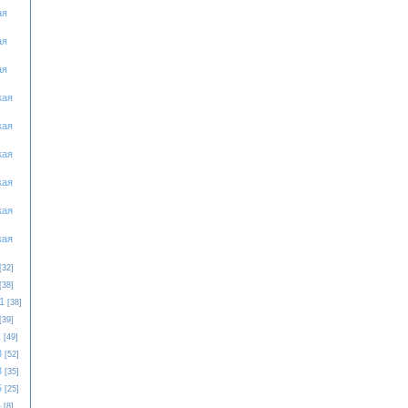
ая
ая
ая
кая
кая
кая
кая
кая
кая
[32]
[38]
1
[38]
[39]
1
[49]
3
[52]
3
[35]
5
[25]
4
[8]