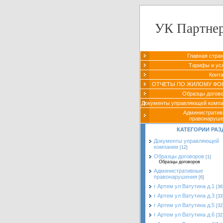
УК Партне
Главная стра
Тарифы и ус
Конт
ОТЧЕТЫ ПО ЖИЛОМУ ФО
Образцы догов
Документы управляющей комп
Администрати
правонаруш
КАТЕГОРИИ РАЗ
Документы управляющей
компании
[12]
Образцы договоров
[1]
Образцы договоров
Административные
правонарушения
[6]
г Артем ул Ватутина д.1
[36
г Артем ул Ватутина д.3
[33
г Артем ул Ватутина д.5
[32
г Артем ул Ватутина д.6
[32