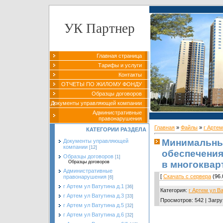
УК Партнер
Главная страница
Тарифы и услуги
Контакты
ОТЧЕТЫ ПО ЖИЛОМУ ФОНДУ
Образцы договоров
Документы управляющей компании
Административные
правонарушения
Главная
»
Файлы
»
г Артем
КАТЕГОРИИ РАЗДЕЛА
Минимальный
Документы управляющей
компании
[12]
обеспечения
Образцы договоров
[1]
в многоквар
Образцы договоров
Административные
[
Скачать с сервера
(96.
правонарушения
[6]
г Артем ул Ватутина д.1
[36]
Категория
:
г Артем ул В
г Артем ул Ватутина д.3
[33]
Просмотров
:
542
|
Загру
г Артем ул Ватутина д.5
[32]
г Артем ул Ватутина д.6
[32]