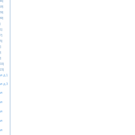
46]
19]
29]
39]
]
1]
7]
5]
]
]
]
[33]
[23]
я д.1
я д.3
ая
ая
ая
ая
ая