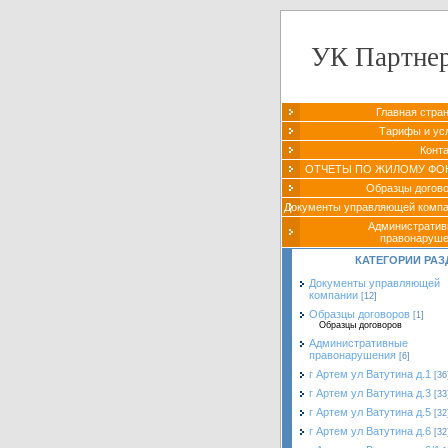
УК Партне
Главная стра
Тарифы и ус
Конт
ОТЧЕТЫ ПО ЖИЛОМУ ФО
Образцы догов
Документы управляющей комп
Администрати
правонаруш
КАТЕГОРИИ РАЗ
Документы управляющей
компании
[12]
Образцы договоров
[1]
Образцы договоров
Административные
правонарушения
[6]
г Артем ул Ватутина д.1
[36
г Артем ул Ватутина д.3
[33
г Артем ул Ватутина д.5
[32
г Артем ул Ватутина д.6
[32