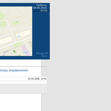
Суббота,
08.08.2026,
03:53
|
Выход
|
Вход
овору управления
01.03.2026, 14:51