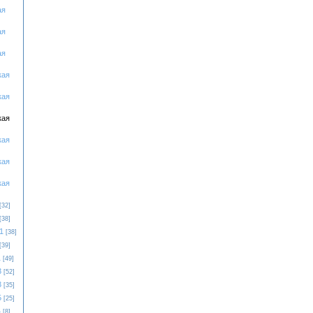
ая
ая
ая
кая
кая
кая
кая
кая
кая
[32]
[38]
1
[38]
[39]
1
[49]
3
[52]
3
[35]
5
[25]
4
[8]