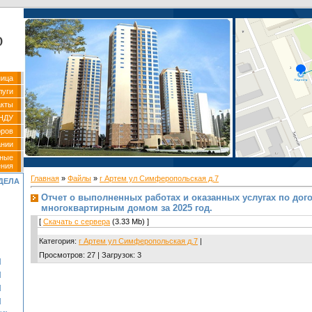
р
ница
луги
акты
НДУ
оров
ании
вные
ения
Главная
»
Файлы
»
г Артем ул Симферопольская д.7
ДЕЛА
Отчет о выполненных работах и оказанных услугах по дог
многоквартирным домом за 2025 год.
[
Скачать с сервера
(3.33 Mb) ]
Категория
:
г Артем ул Симферопольская д.7
|
Просмотров
:
27
|
Загрузок
:
3
]
]
]
]