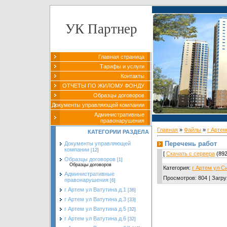
УК Партнер
Главная страница
Тарифы и услуги
Контакты
ОТЧЕТЫ ПО ЖИЛОМУ ФОНДУ
Образцы договоров
Документы управляющей компании
Административные
правонарушения
Главная
»
Файлы
»
г Арте
КАТЕГОРИИ РАЗДЕЛА
Перечень работ
Документы управляющей
компании
[12]
[
Скачать с сервера
(892
Образцы договоров
[1]
Образцы договоров
Категория
:
г Артем ул С
Административные
Просмотров
:
804
|
Загру
правонарушения
[6]
г Артем ул Ватутина д.1
[36]
г Артем ул Ватутина д.3
[33]
г Артем ул Ватутина д.5
[32]
г Артем ул Ватутина д.6
[32]