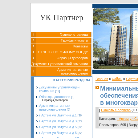
УК Партнер
Главная страница
Тарифы и услуги
Контакты
ОТЧЕТЫ ПО ЖИЛОМУ ФОНДУ
Образцы договоров
Документы управляющей компании
Административные
правонарушения
Главная
»
Файлы
»
г Арте
КАТЕГОРИИ РАЗДЕЛА
Минимальны
Документы управляющей
компании
[12]
обеспечени
Образцы договоров
[1]
Образцы договоров
в многоква
Административные
правонарушения
[
Скачать с сервера
(100
[6]
г Артем ул Ватутина д.1
[36]
Категория
:
г Артем ул С
г Артем ул Ватутина д.3
[33]
Просмотров
:
505
|
Загру
г Артем ул Ватутина д.5
[32]
г Артем ул Ватутина д.6
[32]