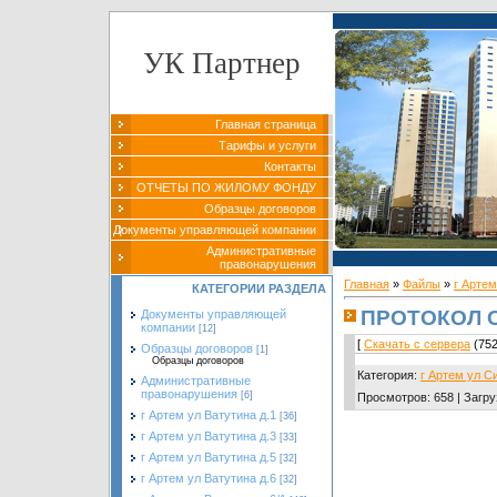
УК Партнер
Главная страница
Тарифы и услуги
Контакты
ОТЧЕТЫ ПО ЖИЛОМУ ФОНДУ
Образцы договоров
Документы управляющей компании
Административные
правонарушения
Главная
»
Файлы
»
г Арте
КАТЕГОРИИ РАЗДЕЛА
ПРОТОКОЛ С
Документы управляющей
компании
[12]
[
Скачать с сервера
(752
Образцы договоров
[1]
Образцы договоров
Категория
:
г Артем ул С
Административные
правонарушения
[6]
Просмотров
:
658
|
Загру
г Артем ул Ватутина д.1
[36]
г Артем ул Ватутина д.3
[33]
г Артем ул Ватутина д.5
[32]
г Артем ул Ватутина д.6
[32]