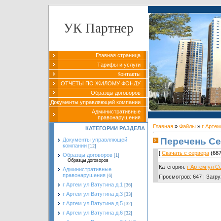
УК Партнер
Главная страница
Тарифы и услуги
Контакты
ОТЧЕТЫ ПО ЖИЛОМУ ФОНДУ
Образцы договоров
Документы управляющей компании
Административные
правонарушения
Главная
»
Файлы
»
г Артем
КАТЕГОРИИ РАЗДЕЛА
Перечень Се
Документы управляющей
компании
[12]
[
Скачать с сервера
(687
Образцы договоров
[1]
Образцы договоров
Категория
:
г Артем ул С
Административные
правонарушения
[6]
Просмотров
:
647
|
Загру
г Артем ул Ватутина д.1
[36]
г Артем ул Ватутина д.3
[33]
г Артем ул Ватутина д.5
[32]
г Артем ул Ватутина д.6
[32]