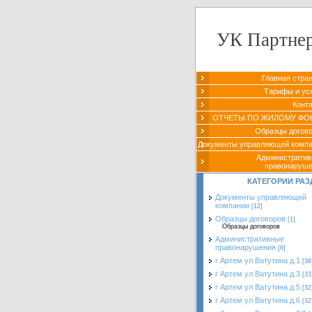
УК Партне
Главная стра
Тарифы и ус
Конт
ОТЧЕТЫ ПО ЖИЛОМУ ФО
Образцы догов
Документы управляющей комп
Администрати
правонаруш
КАТЕГОРИИ РАЗ
Документы управляющей
компании
[12]
Образцы договоров
[1]
Образцы договоров
Административные
правонарушения
[6]
г Артем ул Ватутина д.1
[36
г Артем ул Ватутина д.3
[33
г Артем ул Ватутина д.5
[32
г Артем ул Ватутина д.6
[32