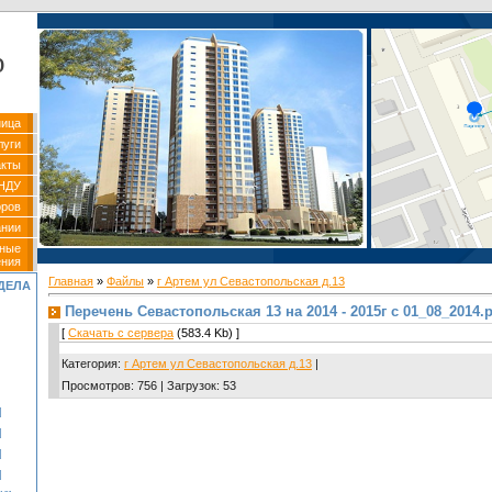
р
ница
луги
акты
НДУ
оров
ании
вные
ения
Главная
»
Файлы
»
г Артем ул Севастопольская д.13
ДЕЛА
Перечень Севастопольская 13 на 2014 - 2015г с 01_08_2014.p
[
Скачать с сервера
(583.4 Kb) ]
Категория
:
г Артем ул Севастопольская д.13
|
Просмотров
:
756
|
Загрузок
:
53
]
]
]
]