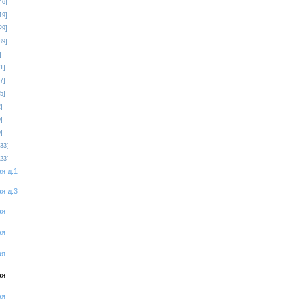
46]
19]
29]
39]
]
1]
7]
5]
]
]
]
[33]
[23]
я д.1
я д.3
ая
ая
ая
ая
ая