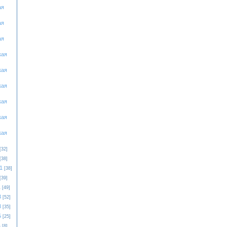
ая
ая
ая
кая
кая
кая
кая
кая
кая
[32]
[38]
1
[38]
[39]
1
[49]
3
[52]
3
[35]
5
[25]
4
[8]