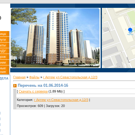
р
ница
луги
акты
НДУ
оров
ании
вные
ения
Главная
»
Файлы
»
г Артем ул Севастопольская д.12/3
ДЕЛА
Перечень на 01.06.2014-16
[
Скачать с сервера
(1.89 Mb) ]
Категория
:
г Артем ул Севастопольская д.12/3
|
Просмотров
:
609
|
Загрузок
:
20
]
]
]
]