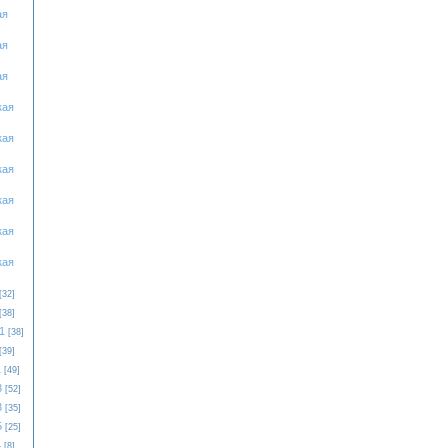
ая
ая
ая
кая
кая
кая
кая
кая
кая
[32]
[38]
1
[38]
[39]
1
[49]
3
[52]
3
[35]
5
[25]
4
[8]