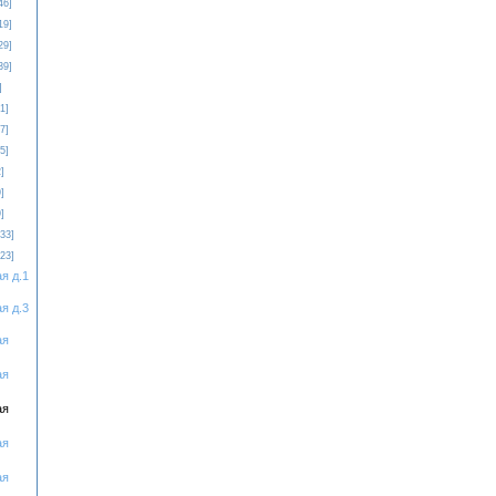
46]
19]
29]
39]
]
1]
7]
5]
]
]
]
[33]
[23]
я д.1
я д.3
ая
ая
ая
ая
ая