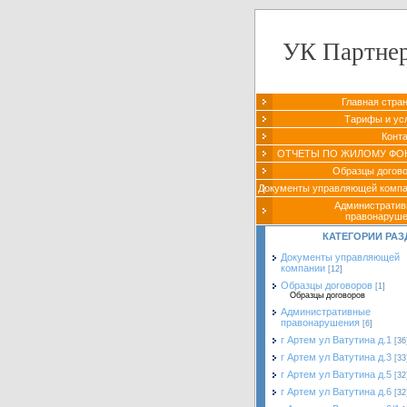
УК Партне
Главная стра
Тарифы и ус
Конт
ОТЧЕТЫ ПО ЖИЛОМУ ФО
Образцы догов
Документы управляющей комп
Администрати
правонаруш
КАТЕГОРИИ РАЗ
Документы управляющей
компании
[12]
Образцы договоров
[1]
Образцы договоров
Административные
правонарушения
[6]
г Артем ул Ватутина д.1
[36
г Артем ул Ватутина д.3
[33
г Артем ул Ватутина д.5
[32
г Артем ул Ватутина д.6
[32