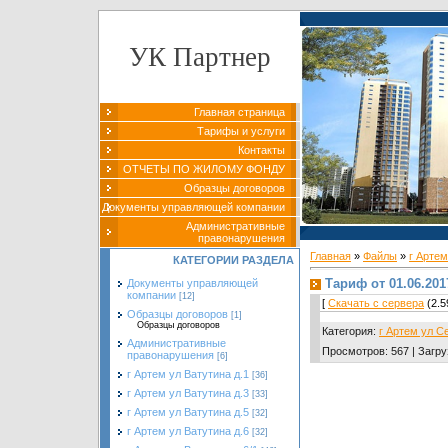
УК Партнер
Главная страница
Тарифы и услуги
Контакты
ОТЧЕТЫ ПО ЖИЛОМУ ФОНДУ
Образцы договоров
Документы управляющей компании
Административные
правонарушения
Главная
»
Файлы
»
г Артем
КАТЕГОРИИ РАЗДЕЛА
Тариф от 01.06.2017
Документы управляющей
компании
[12]
[
Скачать с сервера
(2.5
Образцы договоров
[1]
Образцы договоров
Категория
:
г Артем ул С
Административные
Просмотров
:
567
|
Загру
правонарушения
[6]
г Артем ул Ватутина д.1
[36]
г Артем ул Ватутина д.3
[33]
г Артем ул Ватутина д.5
[32]
г Артем ул Ватутина д.6
[32]