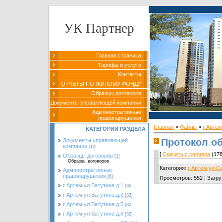
УК Партнер
Главная страница
Тарифы и услуги
Контакты
ОТЧЕТЫ ПО ЖИЛОМУ ФОНДУ
Образцы договоров
Документы управляющей компании
Административные
правонарушения
Главная
»
Файлы
»
г Артем
КАТЕГОРИИ РАЗДЕЛА
Протокол об
Документы управляющей
компании
[12]
[
Скачать с сервера
(178
Образцы договоров
[1]
Образцы договоров
Категория
:
г Артем ул С
Административные
правонарушения
[6]
Просмотров
:
552
|
Загру
г Артем ул Ватутина д.1
[36]
г Артем ул Ватутина д.3
[33]
г Артем ул Ватутина д.5
[32]
г Артем ул Ватутина д.6
[32]