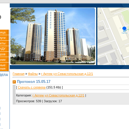
р
ница
луги
акты
НДУ
оров
ании
вные
ения
Главная
»
Файлы
»
г Артем ул Севастопольская д.12/1
ДЕЛА
Протокол 15.05.17
[
Скачать с сервера
(151.5 Kb) ]
Категория
:
г Артем ул Севастопольская д.12/1
|
Просмотров
:
539
|
Загрузок
:
17
]
]
]
]