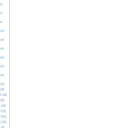
ая
ая
ая
кая
кая
кая
кая
кая
кая
[32]
[38]
1
[38]
[39]
1
[49]
3
[52]
3
[35]
5
[25]
4
[8]