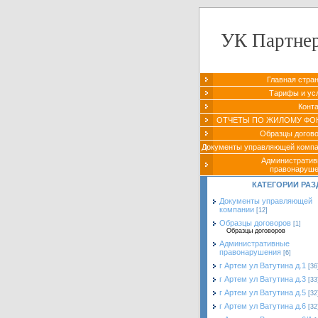
УК Партне
Главная стра
Тарифы и ус
Конт
ОТЧЕТЫ ПО ЖИЛОМУ ФО
Образцы догов
Документы управляющей комп
Администрати
правонаруш
КАТЕГОРИИ РАЗ
Документы управляющей
компании
[12]
Образцы договоров
[1]
Образцы договоров
Административные
правонарушения
[6]
г Артем ул Ватутина д.1
[36
г Артем ул Ватутина д.3
[33
г Артем ул Ватутина д.5
[32
г Артем ул Ватутина д.6
[32