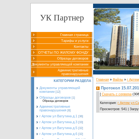
УК Партнер
Главная страница
Тарифы и услуги
Контакты
ОТЧЕТЫ ПО ЖИЛОМУ ФОНДУ
Образцы договоров
Документы управляющей компании
Административные
правонарушения
Главная
»
Файлы
»
г Арте
КАТЕГОРИИ РАЗДЕЛА
Протокол 15.07.20
Документы управляющей
компании
[12]
[
Скачать с сервера
(308
Образцы договоров
[1]
Образцы договоров
Категория
:
г Артем ул С
Административные
Просмотров
:
541
|
Загру
правонарушения
[6]
г Артем ул Ватутина д.1
[36]
г Артем ул Ватутина д.3
[33]
г Артем ул Ватутина д.5
[32]
г Артем ул Ватутина д.6
[32]