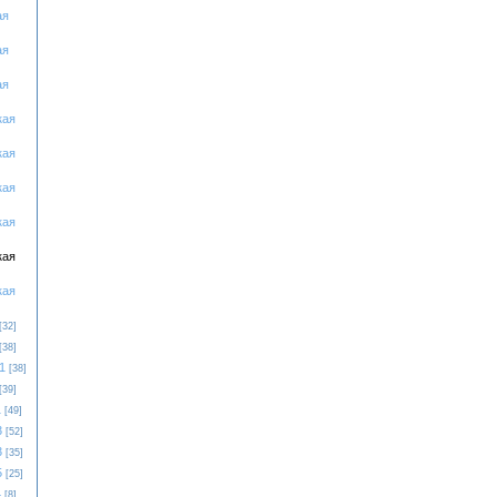
ая
ая
ая
кая
кая
кая
кая
кая
кая
[32]
[38]
1
[38]
[39]
1
[49]
3
[52]
3
[35]
5
[25]
4
[8]