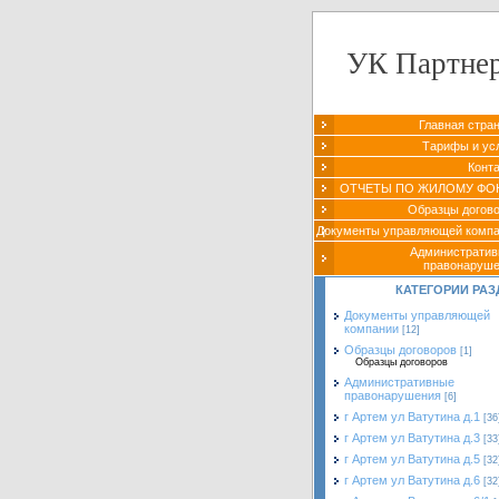
УК Партне
Главная стра
Тарифы и ус
Конт
ОТЧЕТЫ ПО ЖИЛОМУ ФО
Образцы догов
Документы управляющей комп
Администрати
правонаруш
КАТЕГОРИИ РАЗ
Документы управляющей
компании
[12]
Образцы договоров
[1]
Образцы договоров
Административные
правонарушения
[6]
г Артем ул Ватутина д.1
[36
г Артем ул Ватутина д.3
[33
г Артем ул Ватутина д.5
[32
г Артем ул Ватутина д.6
[32