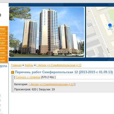
р
ница
луги
акты
НДУ
оров
ании
вные
ения
Главная
»
Файлы
»
г Артем ул Симферопольская д.12
ДЕЛА
Перечень работ Симферопольская 12 (2013-2015 с 01.09.13)
[
Скачать с сервера
(570.2 Kb) ]
Категория
:
г Артем ул Симферопольская д.12
|
Просмотров
:
620
|
Загрузок
:
19
]
]
]
]