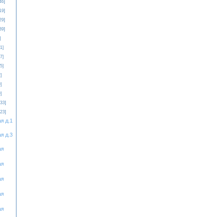
46]
19]
29]
39]
]
1]
7]
5]
]
]
]
[33]
[23]
я д.1
я д.3
ая
ая
ая
ая
ая