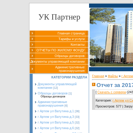
УК Партнер
Главная страница
Тарифы и услуги
Контакты
ОТЧЕТЫ ПО ЖИЛОМУ ФОНДУ
Образцы договоров
Документы управляющей компании
Административные
правонарушения
Главная
»
Файлы
»
г Арте
КАТЕГОРИИ РАЗДЕЛА
Отчет за 201
Документы управляющей
компании
[12]
[
Скачать с сервера
(243
Образцы договоров
[1]
Образцы договоров
Категория
:
г Артем ул С
Административные
правонарушения
[6]
Просмотров
:
577
|
Загру
г Артем ул Ватутина д.1
[36]
г Артем ул Ватутина д.3
[33]
г Артем ул Ватутина д.5
[32]
г Артем ул Ватутина д.6
[32]