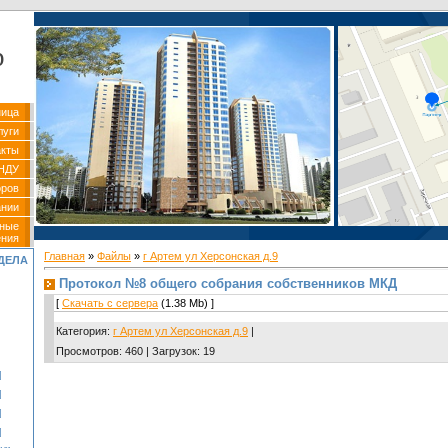
р
ница
луги
акты
НДУ
оров
ании
вные
ения
Главная
»
Файлы
»
г Артем ул Херсонская д.9
ДЕЛА
Протокол №8 общего собрания собственников МКД
[
Скачать с сервера
(1.38 Mb) ]
Категория
:
г Артем ул Херсонская д.9
|
Просмотров
:
460
|
Загрузок
:
19
]
]
]
]