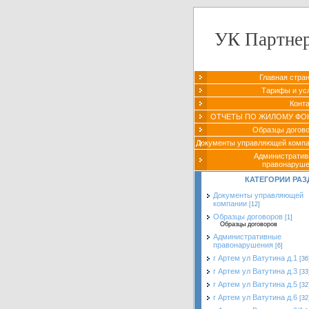
УК Партне
Главная стра
Тарифы и ус
Конт
ОТЧЕТЫ ПО ЖИЛОМУ ФО
Образцы догов
Документы управляющей комп
Администрати
правонаруш
КАТЕГОРИИ РАЗ
Документы управляющей
компании
[12]
Образцы договоров
[1]
Образцы договоров
Административные
правонарушения
[6]
г Артем ул Ватутина д.1
[36
г Артем ул Ватутина д.3
[33
г Артем ул Ватутина д.5
[32
г Артем ул Ватутина д.6
[32