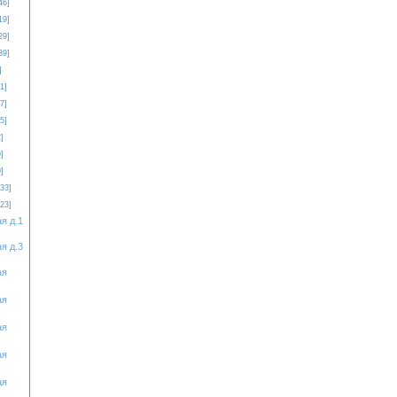
46]
19]
29]
39]
]
1]
7]
5]
]
]
]
[33]
[23]
я д.1
я д.3
ая
ая
ая
ая
ая