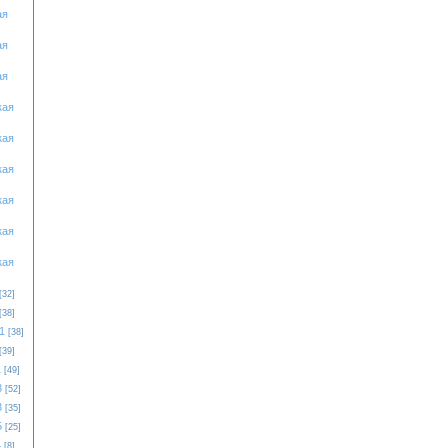
ая
ая
ая
кая
кая
кая
кая
кая
кая
[32]
[38]
1
[38]
[39]
1
[49]
3
[52]
3
[35]
5
[25]
4
[8]