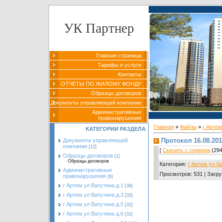
УК Партнер
Главная страница
Тарифы и услуги
Контакты
ОТЧЕТЫ ПО ЖИЛОМУ ФОНДУ
Образцы договоров
Документы управляющей компании
Административные
правонарушения
Главная
»
Файлы
»
г Артем
КАТЕГОРИИ РАЗДЕЛА
Протокол 16.08.20
Документы управляющей
компании
[12]
[
Скачать с сервера
(294
Образцы договоров
[1]
Образцы договоров
Категория
:
г Артем ул Х
Административные
Просмотров
:
531
|
Загру
правонарушения
[6]
г Артем ул Ватутина д.1
[36]
г Артем ул Ватутина д.3
[33]
г Артем ул Ватутина д.5
[32]
г Артем ул Ватутина д.6
[32]