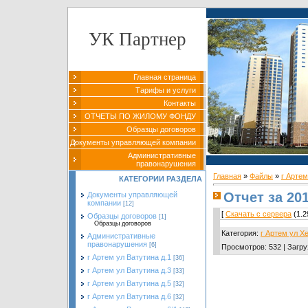
УК Партнер
Главная страница
Тарифы и услуги
Контакты
ОТЧЕТЫ ПО ЖИЛОМУ ФОНДУ
Образцы договоров
Документы управляющей компании
Административные
правонарушения
Главная
»
Файлы
»
г Артем
КАТЕГОРИИ РАЗДЕЛА
Отчет за 201
Документы управляющей
компании
[12]
[
Скачать с сервера
(1.2
Образцы договоров
[1]
Образцы договоров
Категория
:
г Артем ул Х
Административные
правонарушения
[6]
Просмотров
:
532
|
Загру
г Артем ул Ватутина д.1
[36]
г Артем ул Ватутина д.3
[33]
г Артем ул Ватутина д.5
[32]
г Артем ул Ватутина д.6
[32]