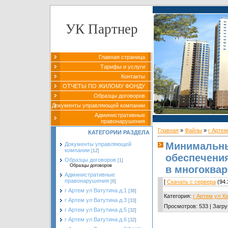
УК Партнер
Главная страница
Тарифы и услуги
Контакты
ОТЧЕТЫ ПО ЖИЛОМУ ФОНДУ
Образцы договоров
Документы управляющей компании
Административные
правонарушения
Главная
»
Файлы
»
г Артем
КАТЕГОРИИ РАЗДЕЛА
Минимальны
Документы управляющей
компании
[12]
обеспечени
Образцы договоров
[1]
Образцы договоров
в многоквар
Административные
правонарушения
[
Скачать с сервера
(94.
[6]
г Артем ул Ватутина д.1
[36]
Категория
:
г Артем ул Х
г Артем ул Ватутина д.3
[33]
Просмотров
:
533
|
Загру
г Артем ул Ватутина д.5
[32]
г Артем ул Ватутина д.6
[32]