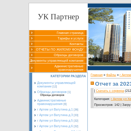
УК Партнер
Главная страница
Тарифы и услуги
Контакты
ОТЧЕТЫ ПО ЖИЛОМУ ФОНДУ
Образцы договоров
Документы управляющей компании
Административные
правонарушения
Главная
»
Файлы
»
г Артем
КАТЕГОРИИ РАЗДЕЛА
Отчет за 202
Документы управляющей
компании
[12]
[
Скачать с сервера
(212
Образцы договоров
[1]
Образцы договоров
Категория
:
г Артем ул Х
Административные
правонарушения
[6]
Просмотров
:
142
|
Загру
г Артем ул Ватутина д.1
[36]
г Артем ул Ватутина д.3
[33]
г Артем ул Ватутина д.5
[32]
г Артем ул Ватутина д.6
[32]