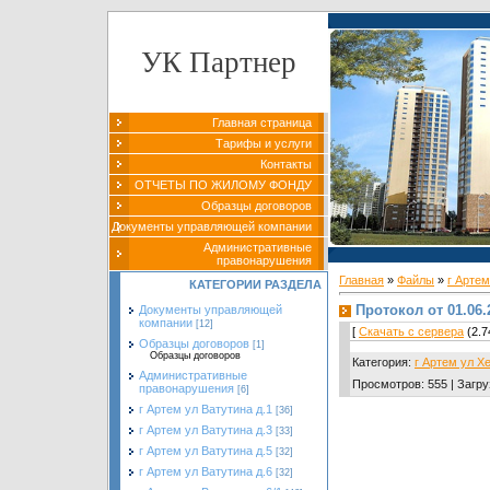
УК Партнер
Главная страница
Тарифы и услуги
Контакты
ОТЧЕТЫ ПО ЖИЛОМУ ФОНДУ
Образцы договоров
Документы управляющей компании
Административные
правонарушения
Главная
»
Файлы
»
г Артем
КАТЕГОРИИ РАЗДЕЛА
Протокол от 01.06.
Документы управляющей
компании
[12]
[
Скачать с сервера
(2.7
Образцы договоров
[1]
Образцы договоров
Категория
:
г Артем ул Х
Административные
Просмотров
:
555
|
Загру
правонарушения
[6]
г Артем ул Ватутина д.1
[36]
г Артем ул Ватутина д.3
[33]
г Артем ул Ватутина д.5
[32]
г Артем ул Ватутина д.6
[32]