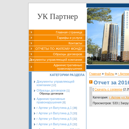
УК Партнер
Главная страница
Тарифы и услуги
Контакты
ОТЧЕТЫ ПО ЖИЛОМУ ФОНДУ
Образцы договоров
Документы управляющей компании
Административные
правонарушения
Главная
»
Файлы
»
г Артем
КАТЕГОРИИ РАЗДЕЛА
Отчет за 201
Документы управляющей
компании
[12]
[
Скачать с сервера
(2.2
Образцы договоров
[1]
Образцы договоров
Категория
:
г Артем ул Х
Административные
правонарушения
[6]
Просмотров
:
533
|
Загру
г Артем ул Ватутина д.1
[36]
г Артем ул Ватутина д.3
[33]
г Артем ул Ватутина д.5
[32]
г Артем ул Ватутина д.6
[32]