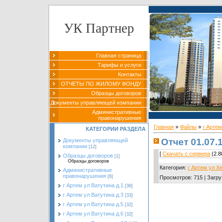
УК Партнер
Главная страница
Тарифы и услуги
Контакты
ОТЧЕТЫ ПО ЖИЛОМУ ФОНДУ
Образцы договоров
Документы управляющей компании
Административные
правонарушения
Главная
»
Файлы
»
г Артем
КАТЕГОРИИ РАЗДЕЛА
Отчет 01.07.
Документы управляющей
компании
[12]
[
Скачать с сервера
(2.8
Образцы договоров
[1]
Образцы договоров
Категория
:
г Артем ул Х
Административные
правонарушения
[6]
Просмотров
:
715
|
Загру
г Артем ул Ватутина д.1
[36]
г Артем ул Ватутина д.3
[33]
г Артем ул Ватутина д.5
[32]
г Артем ул Ватутина д.6
[32]